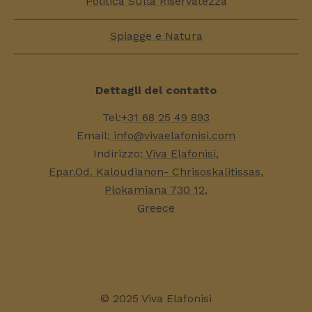
Politica Sulla Riservatezza
Spiagge e Natura
Dettagli del contatto
Tel:
+31 68 25 49 893
Email:
info@vivaelafonisi.com
Indirizzo:
Viva Elafonisi,
Epar.Od. Kaloudianon- Chrisoskalitissas,
Plokamiana 730 12,
Greece
© 2025 Viva Elafonisi