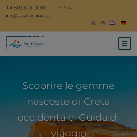
Tel:
+31 68 25 49 893
E-Mail:
info@vivaelafonisi.com
Scoprire le gemme
nascoste di Creta
occidentale: Guida di
viaggio