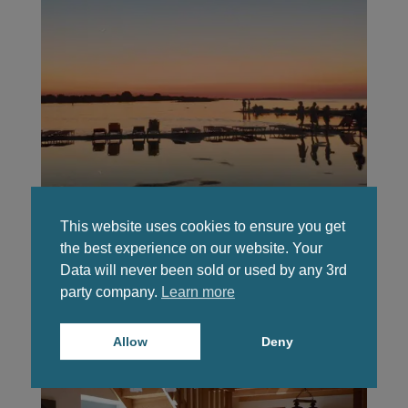
La guida definitiva alla spiaggia di Elafonisi
This website uses cookies to ensure you get
the best experience on our website. Your
Scoprite la gemma nascosta della spiaggia di
Data will never been sold or used by any 3rd
Elafonisi e approfittate di un'atmosfera …
party company.
Learn more
Allow
Deny