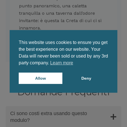
punto panoramico, una caletta
tranquilla o una taverna dall’odore
invitante: è questa la Creta di cui ci si
innamora.
This website uses cookies to ensure you get
the best experience on our website. Your
Data will never been sold or used by any 3rd
party company.
Learn more
Allow
Deny
Domande Frequenti
Ci sono costi extra usando questo
modulo?