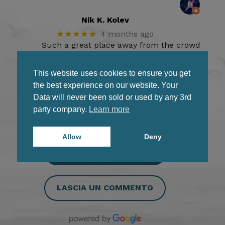
Nik K. Kolev
★★★★★
4 months ago
Such a great place away from the crowds .
Its so near near to Elafonisi and Kedrodasos
beaches.
This website uses cookies to ensure you get
The hosts provides all the you need
… More
the best experience on our website. Your
Data will never been sold or used by any 3rd
●
●
●
●
●
●
●
party company.
Learn more
Allow
Deny
RECENSIONI DI GOOGLE
LASCIA UN COMMENTO