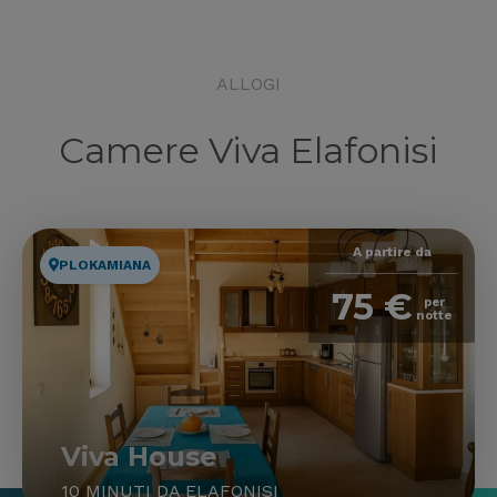
ALLOGI
Camere Viva Elafonisi
A partire da
PLOKAMIANA
75 €
per
notte
Viva House
10 MINUTI DA ELAFONISI