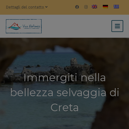
Dettagli del contatto
Vivi la vera Creta, a
Emozioni di giorno,
Immergiti nella
pochi minuti da
bellezza selvaggia di
tramonti
Elafonisi
indimenticabili
Creta