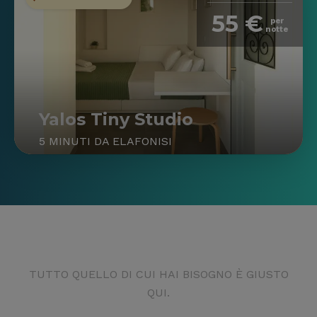
55 €
per
notte
Yalos Tiny Studio
5 MINUTI DA ELAFONISI
TUTTO QUELLO DI CUI HAI BISOGNO È GIUSTO
QUI.