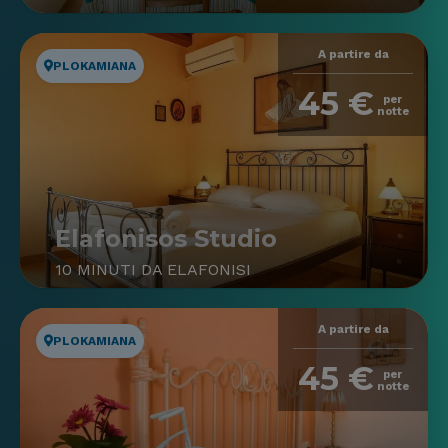
A partire da
PLOKAMIANA
45 €
per
notte
Elafonisos Studio
10 MINUTI DA ELAFONISI
A partire da
PLOKAMIANA
45 €
per
notte