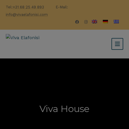
Tel:
+31 68 25 49 893
E-Mail:
info@vivaelafonisi.com
Viva House