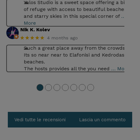
Yalos Studio is a sweet space offering a bit
of refuge with access to beautiful beaches
and starry skies in this special corner of
…
More
Nik K. Kolev
★★★★★
4 months ago
Such a great place away from the crowds .
Its so near near to Elafonisi and Kedrodasos
beaches.
The hosts provides all the you need
… More
●
●
●
●
●
●
●
Vedi tutte le recensioni
Lascia un commento