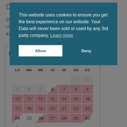
Disponibilità
This website uses cookies to ensure you get
Questo calendario mostra solo la disponibilità.
the best experience on our website. Your
Utilizzate il modulo sottostante per selezionare le
Data will never been sold or used by any 3rd
date.
party company.
Learn more
Allow
Deny
‹
›
Agosto 2026
LU
MA
ME
GI
VE
SA
DO
1
2
3
4
5
6
7
8
9
10
11
12
13
14
15
16
17
18
19
20
21
22
23
24
25
26
27
28
29
30