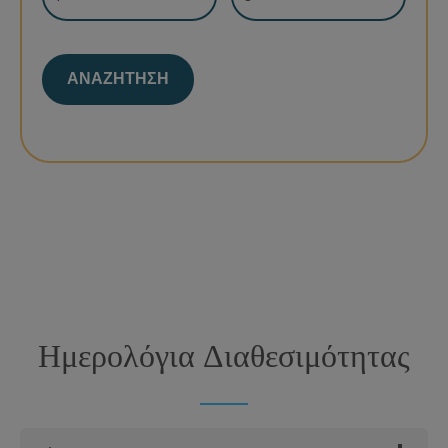
Κάντε κράτηση απευθείας και
| Iσχύει πολιτική
εξοικονομήστε έως και 20%
ελάχιστης διαμονής
Ημερολόγια Διαθεσιμότητας