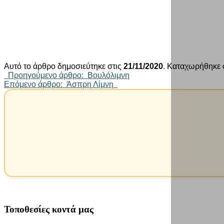
Αυτό το άρθρο δημοσιεύτηκε στις
21/11/2020
. Καταχωρήθηκε 
Πλοήγηση
Προηγούμενο άρθρο: Βουλόλιμνη
Επόμενο άρθρο: Άσπρη Λίμνη
άρθρων
Τοποθεσίες κοντά μας