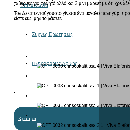
ταβέρνες για φαγητό αλλά και 2 μινι μάρκετ με ότι χρειάζε
Επικοινωνία
Τον Δεκαπενταύγουστο γίνεται ένα μέγαλο πανηγύρι πρ
είστε εκεί μην το χάσετε!
Συχνες Ερωτησεις
Πληροφοριες Αφιξης
Κράτηση