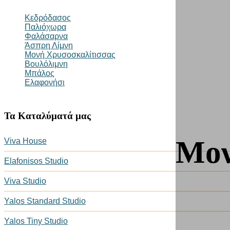
Κεδρόδασος
Παλιόχωρα
Φαλάσαρνα
Άσπρη Λίμνη
Μονή Χρυσοσκαλίτισσας
Βουλόλιμνη
Μπάλος
Ελαφονήσι
Τα Καταλύματά μας
Μον
Viva House
Elafonisos Studio
Viva Studio
Yalos Standard Studio
Yalos Tiny Studio