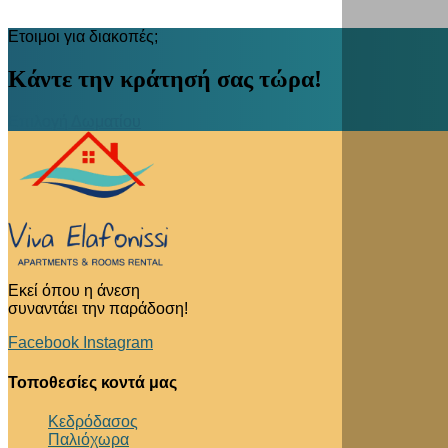
Ετοιμοι για διακοπές;
Κάντε την κράτησή σας τώρα!
Επιλογή Δωματίου
Εκεί όπου η άνεση
συναντάει την παράδοση!
Facebook
Instagram
Τοποθεσίες κοντά μας
Κεδρόδασος
Παλιόχωρα