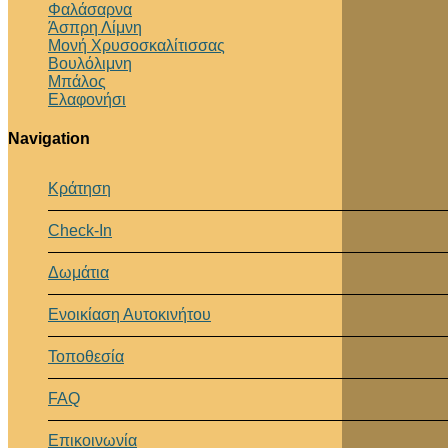
Φαλάσαρνα
Άσπρη Λίμνη
Μονή Χρυσοσκαλίτισσας
Βουλόλιμνη
Μπάλος
Ελαφονήσι
Navigation
Κράτηση
Check-In
Δωμάτια
Ενοικίαση Αυτοκινήτου
Τοποθεσία
FAQ
Επικοινωνία