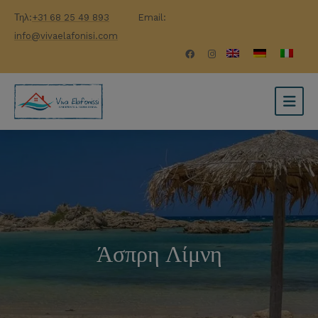
Τηλ:
+31 68 25 49 893
Email:
info@vivaelafonisi.com
Άσπρη Λίμνη