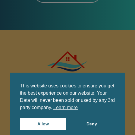
This website uses cookies to ensure you get
the best experience on our website. Your
Data will never been sold or used by any 3rd
Wo Komfort auf
party company.
Learn more
Tradition trifft!
Allow
Deny