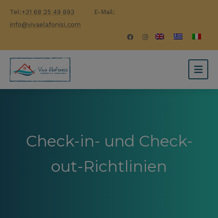
Tel:
+31 68 25 49 893
E-Mail:
info@vivaelafonisi.com
Check-in- und Check-
out-Richtlinien