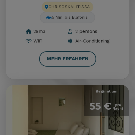
CHRISOSKALITISSA
90 Min. bis Balos
29m
2 persons
2
WiFi
Air-Conditioning
MEHR ERFAHREN
Beginnt um
55 €
pro
Nacht