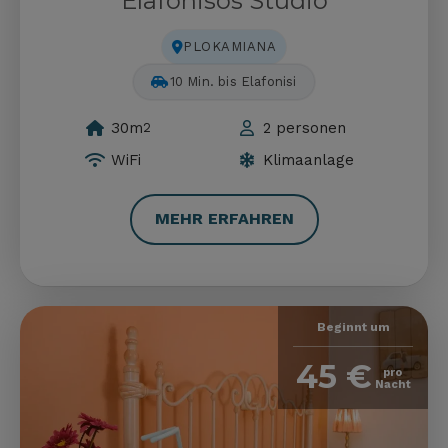
Elafonisos Studio
PLOKAMIANA
75 Min. bis Balos
30m
2 personen
2
WiFi
Klimaanlage
MEHR ERFAHREN
Beginnt um
45 €
pro
Nacht