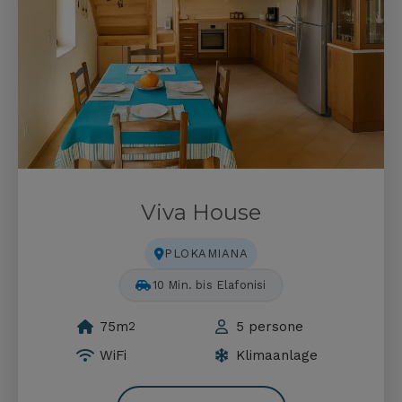
Viva House
PLOKAMIANA
75 Min. bis Balos
75m
5 persone
2
WiFi
Klimaanlage